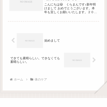
こんにちは😃 くらまんです♪新年明
けまして おめでとうございます。本
年も宜しくお願いいたします。２０２
５年が始まりました🌟いかがお過ごし
でしょうか。私は、年末から年始にか
けて、カフェイン断ちと、（今流行り
の？）四毒抜きを始めました💗👏👏👏
「...
始めまして
できても素晴らしい。できなくても
素晴らしい。
ホーム
体のケア