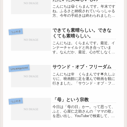
こんにちは😃くらまんです。年末です
ね。ふるさと納税されていらっしゃる
方、今年の手続きは終わられましたで
しょうか。 私は、１２月に届くよう
に予約していた返礼品を、ありがたく
受け取っているところです。毎年「ど
できても素晴らしい。できな
つぶやき
の自治体、どの返礼品にしようか
くても素晴らしい。
な？」...
こんにちは。くらまんです。最近、イ
ンナーチャイルドと向き合っていま
す。なんだか、最近、心が忙しなく
て、少し自分を見失っているような気
がしたから、ゆっくり自分と向き合う
時間を作りたくなったのです。＊
サウンド・オブ・フリーダム
Uncategorized
＊ ＊ ＊ ＊ ＊「インナーチャイ
こんにちは🌸 くらまんです🌟久しぶ
ルドと向...
りに、映画館に足を運んで映画を観に
行きました。「サウンド・オブ・フリ
ーダム」公開されずにお蔵入りになり
かけていたという曰く付きのこの映
画、制作されたアメリカに続いて、日
「母」という宗教
本でも公開されています✨重い内容だ
つぶやき
から...
今日は「母の日」かー。って思って、
ふと、心屋仁之助さんの「ママの歌」
を思い出し、YouTubeで検索して、聴
きました。昔、心屋仁之助さんのブロ
グにめっちゃハマって、毎日読み漁っ