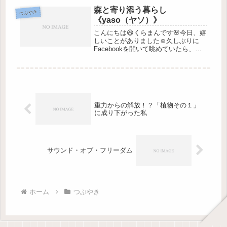
ていた頃ににこの歌が公開されて、繰
森と寄り添う暮らし
り返し繰り返し聴きまくっていま...
つぶやき
《yaso（ヤソ）》
こんにちは😃くらまんです🌸今日、嬉
しいことがありました☺️久しぶりに
Facebookを開いて眺めていたら、８
年前に亡くなった友人のご親族の投稿
が目に入り、友人の息子さんがとても
立派に成長されている様子を知ること
ができました。私が知っている彼...
重力からの解放！？「植物その１」
に成り下がった私
サウンド・オブ・フリーダム
ホーム
つぶやき