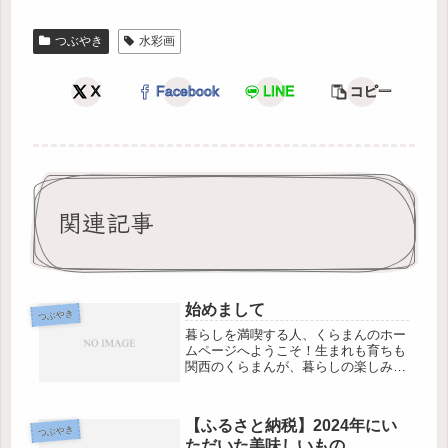
つぶやき
水彩画
X
Facebook
LINE
コピー
関連記事
始めまして
つぶやき
暮らしを満喫する人、くらまんのホー
ムページへようこそ！生まれも育ちも
関西のくらまんが、暮らしの楽しみ・
喜びを発信しております。日常のあれ
これをシェアすることが、どなたかの
お役に立てればな♪ と思い、発信を始
【ふるさと納税】2024年にい
めました。ふらりと訪れて、ご近所
つぶやき
ただいた美味しいもの
さ...